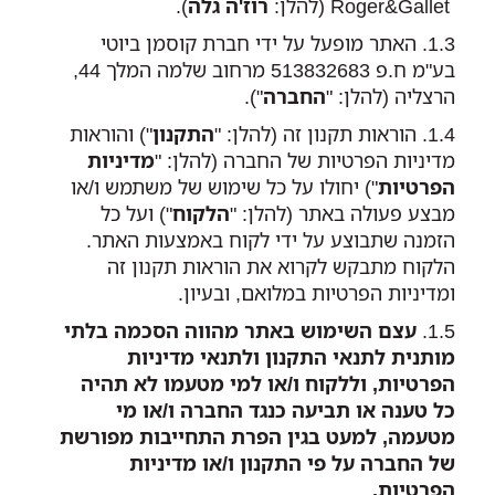
Roger&Gallet (להלן:
רוז'ה גלה
).
האתר מופעל על ידי חברת קוסמן ביוטי
בע"מ ח.פ 513832683 מרחוב שלמה המלך 44,
הרצליה (להלן: "
החברה
").
הוראות תקנון זה (להלן: "
התקנון
") והוראות
מדיניות הפרטיות של החברה (להלן: "
מדיניות
הפרטיות
") יחולו על כל שימוש של משתמש ו/או
מבצע פעולה באתר (להלן: "
הלקוח
") ועל כל
הזמנה שתבוצע על ידי לקוח באמצעות האתר.
הלקוח מתבקש לקרוא את הוראות תקנון זה
ומדיניות הפרטיות במלואם, ובעיון.
עצם השימוש באתר מהווה הסכמה בלתי
מותנית לתנאי התקנון ולתנאי מדיניות
הפרטיות, וללקוח ו/או למי מטעמו לא תהיה
כל טענה או תביעה כנגד החברה ו/או מי
מטעמה, למעט בגין הפרת התחייבות מפורשת
של החברה על פי התקנון ו/או מדיניות
הפרטיות.