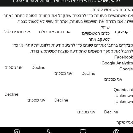
ליראק ישראל - Lierac IL © 2026 ALL RIGHTS RESERVED
העדפות משתמש עוגיות
אנו משתמשים בעוגיות כדי להבטיח שתקבל את החוויה הטובה ביותר באתר
שלנו. אם תדחה את השימוש בעוגיות, אתר זה עשוי לא לפעול כצפוי.
שיווק
קרא עוד
אני דוחה את כולם
אני מסכים לכל
כלים המשמשים
למעקב אחר
מבקרים ברחבי אתרים שונים כדי להציג מודעות רלוונטיות יותר, או כדי
להגביל את מספר הפעמים שהמודעה מוצגת למשתמש בודד.
Facebook
Google Analytics
Decline
אני מסכים
Google
Decline
אני מסכים
אני מסכים
Quantcast
Decline
Unknown
Decline
אני מסכים
Unknown
Decline
אני מסכים
אנליטיקה
כלים המשמשים לאיסוף מידע על האופן שבו מבקרים משתמשים באתר שלנו,