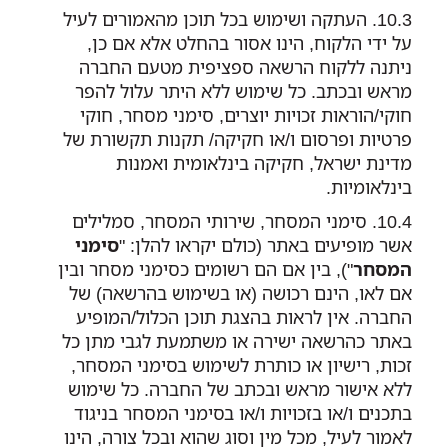
העתקה ושימוש בכל תוכן מהאמורים לעיל
על ידי הלקוח, הינו אסור בהחלט אלא אם כן,
ניתנה ללקוח הרשאה ספציפית מטעם החברה
מראש ובכתב. כל שימוש ללא היתר עלול להפר
חוקי/הוראות זכויות יוצרים, סימני מסחר, חוקי
פרטיות ופרסום ו/או חקיקה/ תקנות תקשורת של
מדינת ישראל, חקיקה בינלאומית ואמנות
בינלאומיות.
סימני המסחר, שירותי המסחר, סמלילים
אשר מופיעים באתר (כולם יקראו להלן: "
סימני
המסחר
"), בין אם הם רשומים כסימני מסחר ובין
אם לאו, הינם רכושה (או בשימוש בהרשאה) של
החברה. אין לראות בהצגת תוכן הכלול/המופיע
באתר כהרשאה ישירה או משתמעת לגבי מתן כל
זכות, רישיון או כותרת לשימוש בסימני המסחר,
ללא אישור מראש ובכתב של החברה. כל שימוש
בתכנים ו/או בזכויות ו/או בסימני המסחר בניגוד
לאמור לעיל, מכל מין וסוג שהוא ובכל צורה, הינו