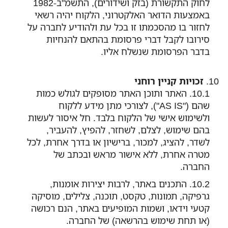
לחוק התקשורת (בזק ושידורים), התשמ"ב-1982
באמצעות הדואר האלקטרוני, הלקוח יהיה רשאי
לחזור בו מהסכמתו זו בכל עת ולהודיע לחברה על
סירובו לקבל דברי פרסומת בהתאם להנחיות
בדבר הפרסומת שנשלח אליו.
זכויות קניין רוחני
האתר ותוכן האתר מסופקים לגולש כמות
שהם ("AS IS"), לצורכי מתן מידע ללקוח
ולשימוש אישי של הלקוח בלבד. חל איסור לעשות
בהם שימוש, לצלם, לשחזר, להפיץ, להעביר,
לשדר, להציג, למכור, ברישיון או בדרך אחרת, לכל
מטרה אחרת, ללא אישור מראש ובכתב של
החברה.
התכנים באתר, לרבות יצירות אומנות,
גרפיקה, תמונות, טקסט, תוכנה, צלילים, מוסיקה
קטעי וידאו, ושמות המופיעים באתר, הנם רכושה
(או תחת שימוש בהרשאה) של החברה.