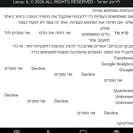
ליראק ישראל - Lierac IL © 2026 ALL RIGHTS RESERVED
העדפות משתמש עוגיות
אנו משתמשים בעוגיות כדי להבטיח שתקבל את החוויה הטובה ביותר באתר
שלנו. אם תדחה את השימוש בעוגיות, אתר זה עשוי לא לפעול כצפוי.
שיווק
קרא עוד
אני דוחה את כולם
אני מסכים לכל
כלים המשמשים
למעקב אחר
מבקרים ברחבי אתרים שונים כדי להציג מודעות רלוונטיות יותר, או כדי
להגביל את מספר הפעמים שהמודעה מוצגת למשתמש בודד.
Facebook
Google Analytics
Decline
אני מסכים
Google
Decline
אני מסכים
אני מסכים
Quantcast
Decline
Unknown
Decline
אני מסכים
Unknown
Decline
אני מסכים
אנליטיקה
כלים המשמשים לאיסוף מידע על האופן שבו מבקרים משתמשים באתר שלנו,