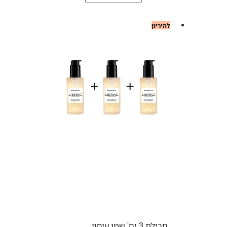
להיריון
חבילת 3 יח' שמן עיסוי