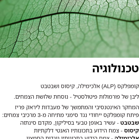
טכנולוגיה
קומפלקס (ALP) אלכימילה, קיסוס ושבטבט
ליבן של פורמולות פיטולסטיל - נוסחת שלושת הצמחים.
המחקר האינטנסיבי והמתמשך של מעבדות ליראק פריז
פיתח קומפלקס ייחודי נגד סימני מתיחה מ-3 מרכיבי צמחים:
שבטבט
- עשיר באופן טבעי בסיליקון, מקדם סינתזה
קיסוס
- צמח הידוע בתכונותיו האנטי דלקתיות
אלכימילה
- צמח הידוע בתכונותיו נוגדות החמצון