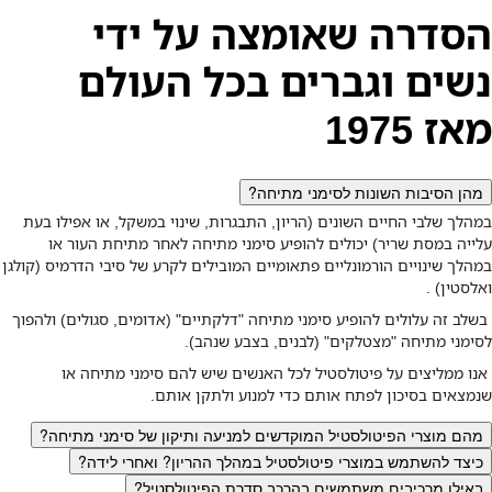
הסדרה שאומצה על ידי
נשים וגברים בכל העולם
מאז 1975
מהן הסיבות השונות לסימני מתיחה?
במהלך שלבי החיים השונים (הריון, התבגרות, שינוי במשקל, או אפילו בעת
עלייה במסת שריר) יכולים להופיע סימני מתיחה לאחר מתיחת העור או
במהלך שינויים הורמונליים פתאומיים המובילים לקרע של סיבי הדרמיס (קולגן
ואלסטין) .
בשלב זה עלולים להופיע סימני מתיחה "דלקתיים" (אדומים, סגולים) ולהפוך
לסימני מתיחה "מצטלקים" (לבנים, בצבע שנהב).
אנו ממליצים על פיטולסטיל לכל האנשים שיש להם סימני מתיחה או
שנמצאים בסיכון לפתח אותם כדי למנוע ולתקן אותם.
מהם מוצרי הפיטולסטיל המוקדשים למניעה ותיקון של סימני מתיחה?
כיצד להשתמש במוצרי פיטולסטיל במהלך ההריון? ואחרי לידה?
באילו מרכיבים משתמשים בהרכב סדרת הפיטולסטיל?