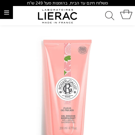
משלוח חינם עד הבית, בהזמנות מעל 249 ש"ח
≡