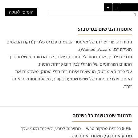
כמות:
-
+
הוסיפי לעגלה
אומנות הבישום במיטבה:
ניחוח זה, פרי יצירתו של מאסטר הבשמים פבריס פלגרין(רוקח הבשמים
האיקוניים: Wanted ,Azzaro).
פבריס פלגרין, אחד ממובילי תחום הבישום, יצר הרמוניה מושלמת בין
התווים הפרחוניים של הנרולי לבין חום פריחת התפוז.
עלי פרח האימורטל, הנושאים איתם ריח חולי ועמוק, משלימים את
הקסם ויוצרים ניחוח של שמש שנוגעת בעורך, מלטפת ומותירה אותו
זוהר.
תכונות שמרגשות כל נשימה
90%
רכיבים ממקור טבעי – מחויבות לטבע, לאיכות ולגוף שלך.
מרגיע את הגוף, משחרר את הנפש.