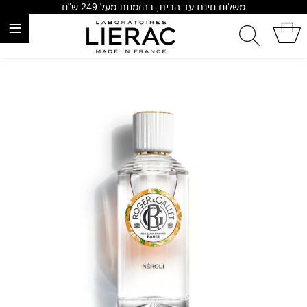
משלוח חינם עד הבית, בהזמנות מעל 249 ש"ח
≡