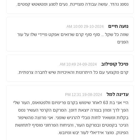
נספג נהדר. עושה עבודה מצויינת. נעים למגע ומטשטש קמטים.
נועה חיים
29-10-2024 10:00 AM
שווה כל שקל .. סוף סוף קרם שרואים אפקט מיידי שלו על עור
הפנים
מיכל קופילוב
24-09-2024 10:49 AM
קרם מקצועי עם כל היתרונות והאיכויות שיש לחברה צרפתית.
עדינה למל
19-08-2024 12:31 PM
היי אני בת 63 לאחר שימוש בקרם פרימיום וולפטואוס, העור שלי
הפך לרך ומוזן בצורה יוצאת דופן. המרקם הקרמי העשיר נמס
בקלות ומשאיר לחות מבלי להרגיש שומני. אני מרוצה מהשיפור
הניכר בקמטים ובמרקם העור, והניחוח הפרחוני מוסיף לתחושת
הפינוק. מוצר אידיאלי לעור יבש ומיובש.