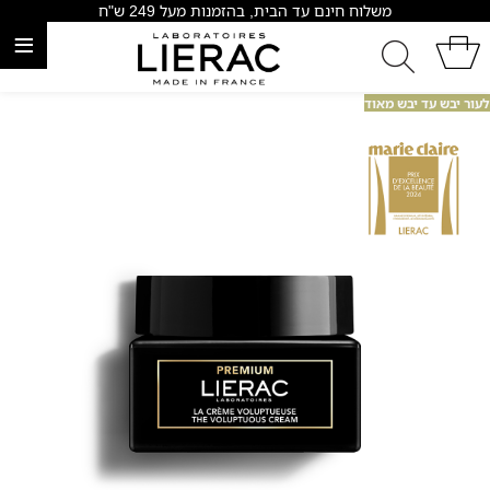
משלוח חינם עד הבית, בהזמנות מעל 249 ש"ח
≡
לעור יבש עד יבש מאוד