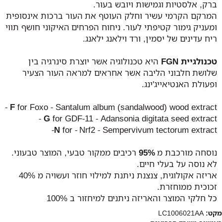
ברק, אלסטיות וגמישות ויובש בעור.
המרקם הקרמי עשיר וחלק העוטף את העור ברכות אינסופית
ומעניק גימור קטיפתי לעור. ניחוח הפרחים האיקוני חושף תווי
ריח עדינים של יסמין, ורד וילאנג ילאנג.
טכנולגיית FGN
היא טכנולוגיה אשר יוצרת סינרגיה בין
שלושת חלבוני הליבה אשר אחראים למראה העור הצעיר
ופעולת האנטיאייג'ינג.
F
for Foxo - Santalum album (sandalwood) wood extract -
G
for GDF-11 - Adansonia digitata seed extract -
N
for - Nrf2 - Sempervivum tectorum extract-
נוסחה מורכבת מ
95%
רכיבים ממקור טבעי, המוצר טבעוני.
לא נוסה על בעלי חיים.
אריזה אקולוגית, צנצנת ניתנת למילוי חוזר ועשויה מ 40%
זכוכית ממוחזרת.
כל חלקי המוצר והאריזה ניתנים למיחזור ב 100%
מקט:
LC1006021AA