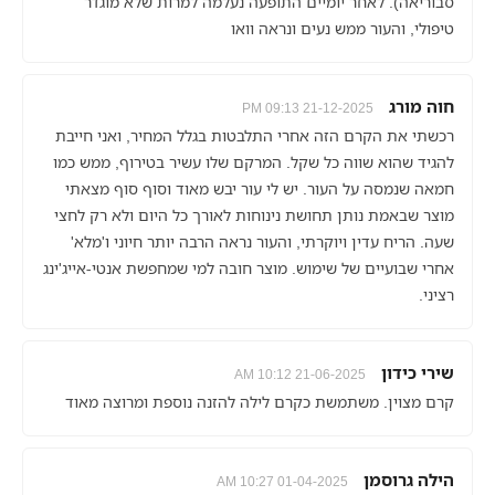
סבוריאה). לאחר יומיים התופעה נעלמה למרות שלא מוגדר
טיפולי, והעור ממש נעים ונראה וואו
חוה מורג
21-12-2025 09:13 PM
רכשתי את הקרם הזה אחרי התלבטות בגלל המחיר, ואני חייבת
להגיד שהוא שווה כל שקל. המרקם שלו עשיר בטירוף, ממש כמו
חמאה שנמסה על העור. יש לי עור יבש מאוד וסוף סוף מצאתי
מוצר שבאמת נותן תחושת נינוחות לאורך כל היום ולא רק לחצי
שעה. הריח עדין ויוקרתי, והעור נראה הרבה יותר חיוני ו'מלא'
אחרי שבועיים של שימוש. מוצר חובה למי שמחפשת אנטי-אייג'ינג
רציני.
שירי כידון
21-06-2025 10:12 AM
קרם מצוין. משתמשת כקרם לילה להזנה נוספת ומרוצה מאוד
הילה גרוסמן
01-04-2025 10:27 AM