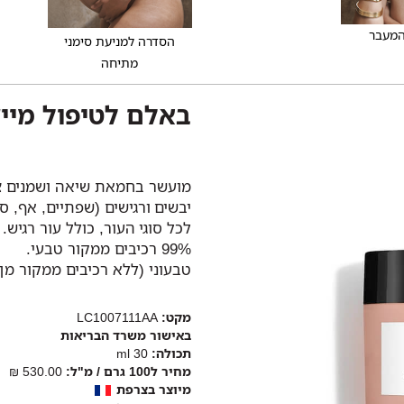
המעבר
הסדרה למניעת סימני
מתיחה
באלם לטיפול מייד
מועשר בחמאת שיאה ושמנים צמח
יבשים ורגישים (שפתיים, אף, סנ
לכל סוגי העור, כולל עור רגיש.
99% רכיבים ממקור טבעי.
טבעוני (ללא רכיבים ממקור מן 
מקט:
LC1007111AA
באישור משרד הבריאות
תכולה:
30 ml
מחיר ל100 גרם / מ"ל:
530.00 ₪
מיוצר בצרפת