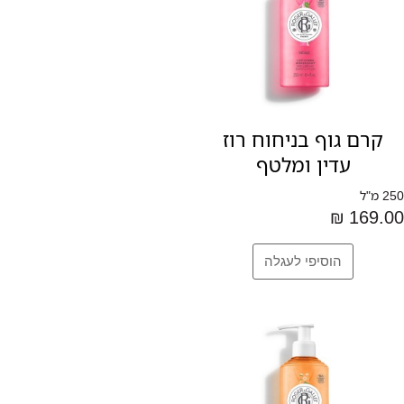
קרם גוף בניחוח רוז
עדין ומלטף
250 מ"ל
169.00 ₪