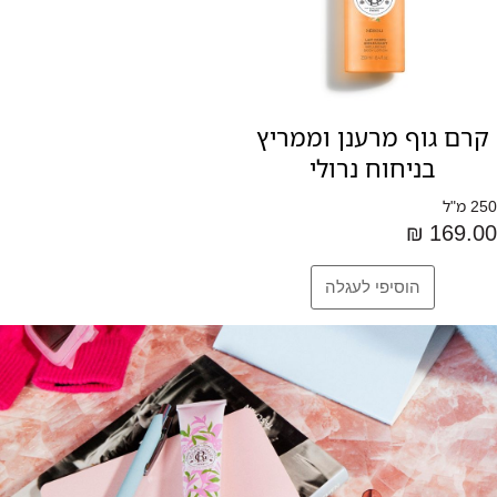
קרם גוף מרענן וממריץ
בניחוח נרולי
250 מ"ל
169.00 ₪