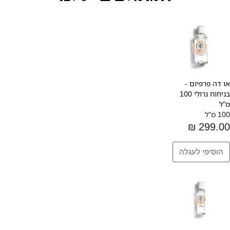
או דה פרפיום -
בניחוח נרולי 100
מ"ל
100 מ"ל
299.00 ₪