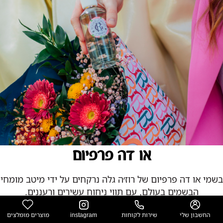
או דה פרפיום
בשמי או דה פרפיום של רוז׳ה גלה נרקחים על ידי מיטב מומחי
הבשמים בעולם, עם תווי ניחוח עשירים ורעננים.
כל התזה עוטפת אותך באלגנטיות, רכות ותחושת יוקרה
בקלילות אינסופית ורעננות מתחדשת.
החשבון שלי
שירות לקוחות
instagram
מוצרים מומלצים