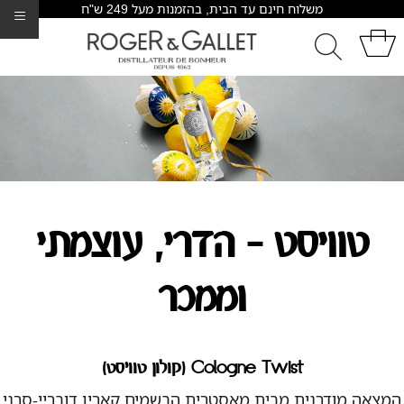
משלוח חינם עד הבית, בהזמנות מעל 249 ש"ח
≡
טוויסט - הדרי, עוצמתי
וממכר
Cologne Twist (קולון טוויסט)
המצאה מודרנית מבית מאסטרית הבשמים קארין דובריי-סרני